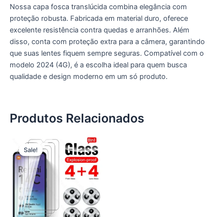
Nossa capa fosca translúcida combina elegância com
proteção robusta. Fabricada em material duro, oferece
excelente resistência contra quedas e arranhões. Além
disso, conta com proteção extra para a câmera, garantindo
que suas lentes fiquem sempre seguras. Compatível com o
modelo 2024 (4G), é a escolha ideal para quem busca
qualidade e design moderno em um só produto.
Produtos Relacionados
O
O
preço
preço
Sale!
Sale!
original
atual
era:
é:
25,00 €.
15,00 €.